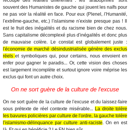
recoupe des réalités différentes : les "arabophiles" sont
souvent des Humanistes de gauche qui jouent les naïfs pour
ne pas voir la réalité en face. Pour eux (Plenel,
l'Humanité
,
l'extrême-gauche, etc.) l'islamisme n'existe presque pas ! Il
est le fruit des inégalités et du racisme bien de chez nous.
Sans capitalisme décomplexé plus d'inégalités et donc plus
de mauvaise colère. Le constat est globalement juste :
l'économie de marché désindustrialisée génère des exclus
réels
et symboliques qui, pour certains, nous envoient en
enfer pour gagner le paradis... Or, cette vision des choses
est largement incomplète et surtout ignore voire méprise les
exclus qui font un autre choix.
On ne sort guère de la culture de l'excuse
On ne sort guère de la culture de l'excuse et du laissez-faire
sous prétexte de réel contexte misérable...
La droite tolère
les bavures policières par culture de l'ordre, la gauche tolère
l'islamismo-délinquance par culture anti-raciste
. On en est
là. Et qui en bénéficie ? Le FN bien sûr.