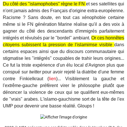
Du côté des "islamophobes" règne le FN
et ses satellites qui
n'ont jamais admis des Français d'origine extra-européenne.
Racisme ? Sans doute, en tout cas xénophobie certaine
même si le FN génération Marine réalise qu'il a des voix à
gagner du côté des descendants d'immigrés parfaitement
intégrés et révulsés par le "bordel" ambiant.
Or ces honnêtes
citoyens subissent la pression de l'islamimse visible
dans
certains espaces ainsi que du discours communautaire qui
stigmatise les "intégrés" coupables de trahir leurs origines...
Ce fut la triste expérience d'un élu local d'Avignon plus que
conspué sur
twitter
pour avoir rejeté la diatribe d'une femme
contre Finkielkraut
(
lien
)... Visiblement la gauche et
l'extrême-gauche préfèrent virer le philosophe plutôt que
dénoncer la violence de ceux qui se qualifient eux-mêmes
de "vrais" arabes. L'islamo-gauchisme sort de la tête de l'ex
UMP pour devenir une basse réalité. Gloups !