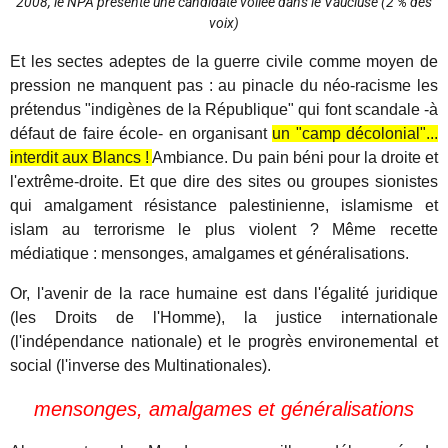
2008, le NPA présente une candidate voilée dans le Vaucluse (2 % des
voix)
Et les sectes adeptes de la guerre civile comme moyen de
pression ne manquent pas : au pinacle du néo-racisme les
prétendus "indigènes de la République" qui font scandale -à
défaut de faire école- en organisant
un "camp décolonial"...
interdit aux Blancs !
Ambiance. Du pain béni pour la droite et
l'extrême-droite. Et que dire des sites ou groupes sionistes
qui amalgament résistance palestinienne, islamisme et
islam au terrorisme le plus violent ? Même recette
médiatique : mensonges, amalgames et généralisations.
Or, l'avenir de la race humaine est dans l'égalité juridique
(les Droits de l'Homme), la justice internationale
(l'indépendance nationale) et le progrès environemental et
social (l'inverse des Multinationales).
mensonges, amalgames et généralisations