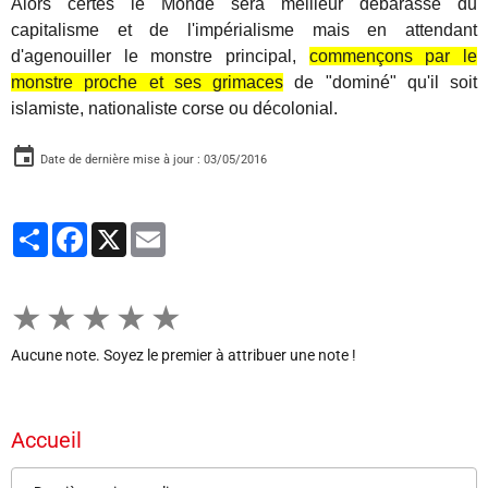
Alors certes le Monde sera meilleur débarassé du
capitalisme et de l'impérialisme mais en attendant
d'agenouiller le monstre principal,
commençons par le
monstre proche et ses grimaces
de "dominé" qu'il soit
islamiste, nationaliste corse ou décolonial.
Date de dernière mise à jour : 03/05/2016
Partager
Facebook
X
Email
★
★
★
★
★
Aucune note. Soyez le premier à attribuer une note !
Accueil