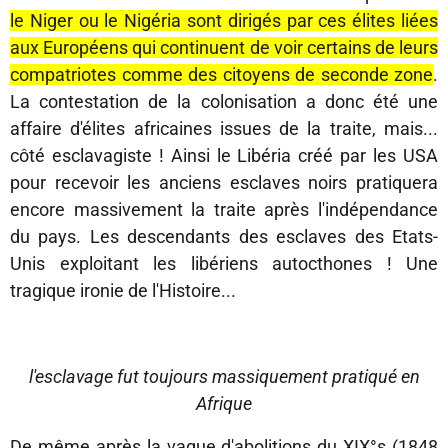
le Niger ou le Nigéria sont dirigés par ces élites liées
aux Européens qui continuent de voir certains de leurs
compatriotes comme des citoyens de seconde zone
.
La contestation de la colonisation a donc été une
affaire d'élites africaines issues de la traite, mais...
côté esclavagiste ! Ainsi le Libéria créé par les USA
pour recevoir les anciens esclaves noirs pratiquera
encore massivement la traite après l'indépendance
du pays. Les descendants des esclaves des Etats-
Unis exploitant les libériens autocthones ! Une
tragique ironie de l'Histoire...
l'esclavage fut toujours massiquement pratiqué en
Afrique
De même après la vague d'abolitions du XIX°s (1848