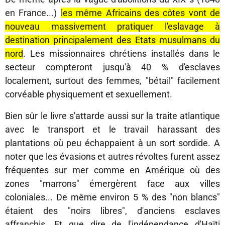
en France...)
les même Africains des côtes vont de
nouveau massivement pratiquer l'eslavage à
destination principalement des Etats musulmans du
nord
. Les missionnaires chrétiens installés dans le
secteur compteront jusqu'à 40 % d'esclaves
localement, surtout des femmes, "bétail" facilement
corvéable physiquement et sexuellement.
Bien sûr le livre s'attarde aussi sur la traite atlantique
avec le transport et le travail harassant des
plantations où peu échappaient à un sort sordide. A
noter que les évasions et autres révoltes furent assez
fréquentes sur mer comme en Amérique où des
zones "marrons" émergèrent face aux villes
coloniales... De même environ 5 % des "non blancs"
étaient des "noirs libres", d'anciens esclaves
affranchis. Et que dire de l'indépendance d'Haïti