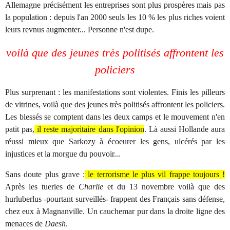
Allemagne précisément les entreprises sont plus prospères mais pas
la population : depuis l'an 2000 seuls les 10 % les plus riches voient
leurs revnus augmenter... Personne n'est dupe.
voilà que des jeunes très politisés affrontent les
policiers
Plus surprenant : les manifestations sont violentes. Finis les pilleurs
de vitrines, voilà que des jeunes très politisés affrontent les policiers.
Les blessés se comptent dans les deux camps et le mouvement n'en
patit pas,
il reste majoritaire dans l'opinion
. Là aussi Hollande aura
réussi mieux que Sarkozy à écoeurer les gens, ulcérés par les
injustices et la morgue du pouvoir...
Sans doute plus grave :
le terrorisme le plus vil frappe toujours !
Après les tueries de
Charlie
et du 13 novembre voilà que des
hurluberlus -pourtant surveillés- frappent des Français sans défense,
chez eux à Magnanville. Un cauchemar pur dans la droite ligne des
menaces de
Daesh
.