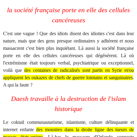
la société française porte en elle des cellules
cancéreuses
C'est une vague ! Que des idiots disent des idioties c'est dans leur
nature, mais que des gens presque ordinnaires y adhèrent et nous
massacrent c'est bien plus inquiétant. Là aussi la société française
porte en elle des cellules cancéreuses qui dégénèrent. Là où
l'extrémisme était toujours verbal, psychiatrique ou exceptionnel,
voilà que
des centaines de radicalisés sont partis en Syrie et/ou
appliquent les oukazes de chefs de guerre lointains et sanguinaires
.
A qui la faute ?
Daesh travaille à la destruction de l'islam
historique
Le coktail communautarisme, islamisme, culture délinquante et
internet enfante
des monstres dans la droite ligne des tueurs de
masses états-uniens
. Là-bas le massacre d'Orlando connecte