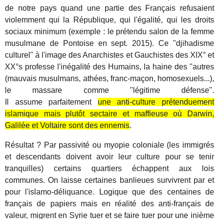
de notre pays quand une partie des Français refusaient
violemment qui la République, qui l'égalité, qui les droits
sociaux minimum (exemple : le prétendu salon de la femme
musulmane de Pontoise en sept. 2015). Ce "djihadisme
culturel" à l'image des Anarchistes et Gauchistes des XIX° et
XX°s professe l'inégalité des Humains, la haine des "autres
(mauvais musulmans, athées, franc-maçon, homosexuels...),
le massare comme "légitime défense".
Il assume parfaitement
une anti-culture prétenduement
islamique mais plutôt sectaire et maffieuse où Darwin,
Galilée et Voltaire sont des ennemis
.
Résultat ? Par passivité ou myopie coloniale (les immigrés
et descendants doivent avoir leur culture pour se tenir
tranquilles) certains quartiers échappent aux lois
communes. On laisse certaines banlieues survivrent par et
pour l'islamo-déliquance. Logique que des centaines de
français de papiers mais en réalité des anti-français de
valeur, migrent en Syrie tuer et se faire tuer pour une inième