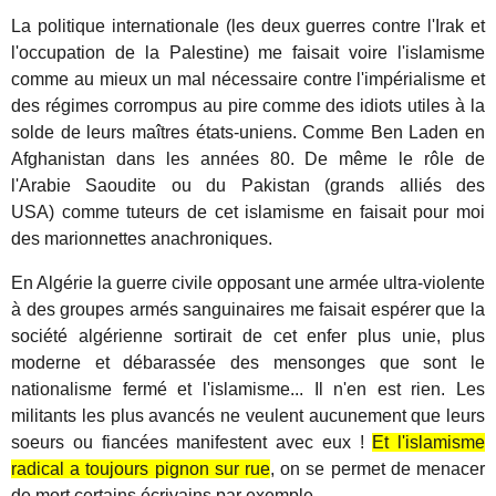
La politique internationale (les deux guerres contre l'Irak et
l'occupation de la Palestine) me faisait voire l'islamisme
comme au mieux un mal nécessaire contre l'impérialisme et
des régimes corrompus au pire comme des idiots utiles à la
solde de leurs maîtres états-uniens. Comme Ben Laden en
Afghanistan dans les années 80. De même le rôle de
l'Arabie Saoudite ou du Pakistan (grands alliés des
USA) comme tuteurs de cet islamisme en faisait pour moi
des marionnettes anachroniques.
En Algérie la guerre civile opposant une armée ultra-violente
à des groupes armés sanguinaires me faisait espérer que la
société algérienne sortirait de cet enfer plus unie, plus
moderne et débarassée des mensonges que sont le
nationalisme fermé et l'islamisme... Il n'en est rien. Les
militants les plus avancés ne veulent aucunement que leurs
soeurs ou fiancées manifestent avec eux !
Et l'islamisme
radical a toujours pignon sur rue
, on se permet de menacer
de mort certains écrivains par exemple...