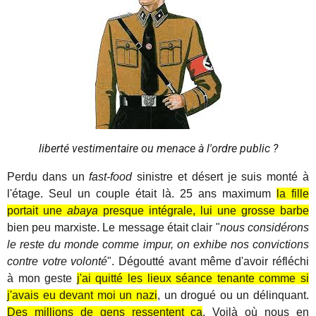
liberté vestimentaire ou menace à l'ordre public ?
Perdu dans un
fast-food
sinistre et désert je suis monté à
l'étage. Seul un couple était là. 25 ans maximum
la fille
portait une
abaya
presque intégrale, lui une grosse barbe
bien peu marxiste. Le message était clair "
nous considérons
le reste du monde comme impur, on exhibe nos convictions
contre votre volonté
". Dégoutté avant même d'avoir réfléchi
à mon geste
j'ai quitté les lieux séance tenante comme si
j'avais eu devant moi un nazi
, un drogué ou un délinquant.
Des millions de gens ressentent ça
. Voilà où nous en