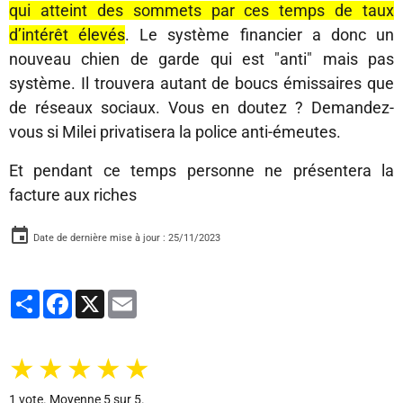
qui atteint des sommets par ces temps de taux
d’intérêt élevés
. Le système financier a donc un
nouveau chien de garde qui est "anti" mais pas
système. Il trouvera autant de boucs émissaires que
de réseaux sociaux. Vous en doutez ? Demandez-
vous si Milei privatisera la police anti-émeutes.
Et pendant ce temps personne ne présentera la
facture aux riches
Date de dernière mise à jour : 25/11/2023
Partager
Facebook
X
Email
★
★
★
★
★
1
vote. Moyenne
5
sur 5.