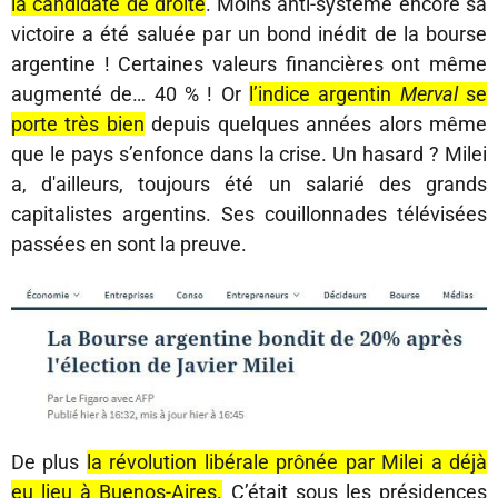
la candidate de droite
. Moins anti-système encore sa
victoire a été saluée par un bond inédit de la bourse
argentine ! Certaines valeurs financières ont même
augmenté de… 40 % ! Or
l’indice argentin
Merval
se
porte très bien
depuis quelques années alors même
que le pays s’enfonce dans la crise. Un hasard ? Milei
a, d'ailleurs, toujours été un salarié des grands
capitalistes argentins. Ses couillonnades télévisées
passées en sont la preuve.
De plus
la révolution libérale prônée par Milei a déjà
eu lieu à Buenos-Aires.
C’était sous les présidences