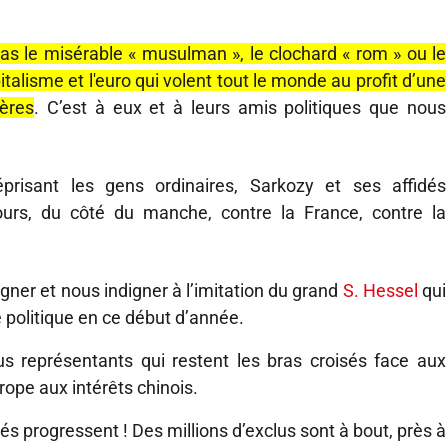
pas le misérable « musulman », le clochard « rom » ou le
apitalisme et l'euro qui volent tout le monde au profit d’une
ères
. C’est à eux et à leurs amis politiques que nous
prisant les gens ordinaires, Sarkozy et ses affidés
ours, du côté du manche, contre la France, contre la
gner et nous indigner à l’imitation du grand
S. Hessel
qui
politique en ce début d’année.
s représentants qui restent les bras croisés face aux
rope aux intérêts chinois.
és progressent ! Des millions d’exclus sont à bout, près à