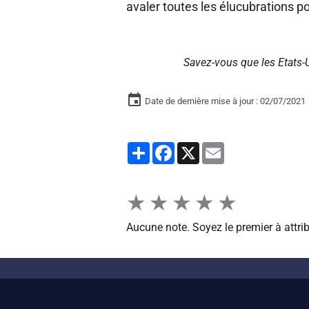
avaler toutes les élucubrations pou
Savez-vous que les Etats-
Date de dernière mise à jour : 02/07/2021
Partager
Facebook
X
Email
★
★
★
★
★
Aucune note. Soyez le premier à attrib