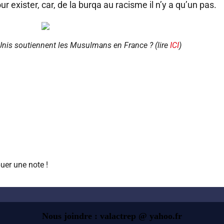
r exister, car, de la burqa au racisme il n’y a qu’un pas.
Unis soutiennent les Musulmans en France ? (lire
ICI
)
uer une note !
Nous joindre : valactrep @ yahoo.fr