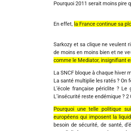
Pourquoi 2011 serait moins pire 
En effet,
la France continue sa p
Sarkozy et sa clique ne veulent r
de moins en moins bien et ne ve
comme le Mediator, insignifiant 
La SNCF bloque à chaque hiver ma
La santé multiplie les ratés ? On f
L’école française périclite ? L
L’insécurité reste endémique ? 2 0
Pourquoi une telle politique su
européens qui imposent la liquid
besoin de sécurité, de santé, d’