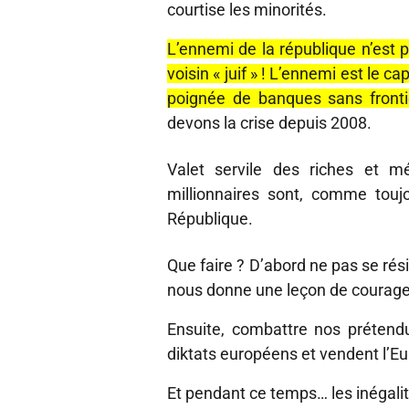
courtise les minorités.
L’ennemi de la république n’est 
voisin « juif » ! L’ennemi est le c
poignée de banques sans fronti
devons la crise depuis 2008.
Valet servile des riches et mé
millionnaires sont, comme touj
République.
Que faire ? D’abord ne pas se rési
nous donne une leçon de courage 
Ensuite, combattre nos prétendu
diktats européens et vendent l’Eu
Et pendant ce temps… les inégalit