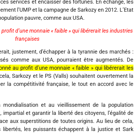
ces services et encaisser des fortunes. En échange, les
vement l’UMP et la campagne de Sarkozy en 2012. L’Etat
e population pauvre, comme aux USA.
rofit d’une monnaie « faible » qui libérerait les industries
françaises
erait, justement, d’échapper à la tyrannie des marchés :
aissés comme aux USA, pourraient être augmentés. De
onné au profit d’une monnaie « faible » qui libérerait les
 cela, Sarkozy et le PS (Valls) souhaitent ouvertement la
er la compétitivité française, le tout en accord avec le
 mondialisation et au vieillissement de la population
, impartial et garantir la liberté des citoyens, l’égalité de
 face aux superstitions de toutes origins. Au lieu de cela,
s libertés, les puissants échappent à la justice et Sark