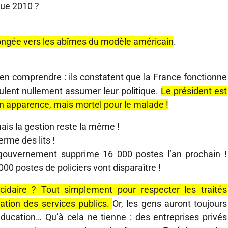
que 2010 ?
longée vers les abîmes du modèle américain
.
ien comprendre : ils constatent que la France fonctionne
ulent nullement assumer leur politique.
Le président est
en apparence, mais mortel pour le malade !
is la gestion reste la même !
erme des lits !
e gouvernement supprime 16 000 postes l’an prochain !
00 postes de policiers vont disparaître !
icidaire ? Tout simplement pour respecter les traités
ation des services publics.
Or, les gens auront toujours
éducation… Qu’à cela ne tienne : des entreprises privés