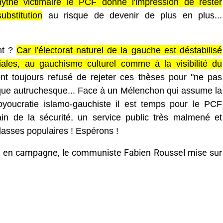
ythe victimaire le PCF donne l'impression de rester
bstitution
au risque de devenir de plus en plus...
nt ?
Car l'électorat naturel de la gauche est déstabilisé
iales, au gauchisme culturel comme à la visibilité du
ont toujours refusé de rejeter ces thèses pour "ne pas
hnique autruchesque... Face à un Mélenchon qui assume la
voyoucratie islamo-gauchiste il est temps pour le PCF
rain de la sécurité, un service public très malmené et
lasses populaires ! Espérons !
e en campagne, le communiste Fabien Roussel mise sur