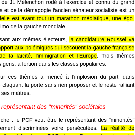
ôté de JL Mélenchon rodé à l'exercice et connu du grand
s et de la démagogie l'ancien sénateur socialiste est un
tielle est avant tout un marathon médiatique, une égo-
ximo de la gauche mondiale.
ssant aux mêmes électeurs,
la candidature Roussel va
rapport aux polémiques qui secouent la gauche française
 la laïcité, l'immigration et l'Europe
. Trois thèmes
 gens, a fortiori dans les classes populaires.
 sur ces thèmes a mencé à l'implosion du parti dans
 claquant la porte sans rien proposer et le reste ralliant
 ses maîtres.
 représentant des "minorités" sociétales
che : le PCF veut être le représentant des "minorités"
tivement discriminées voire persécutées.
La réalité de