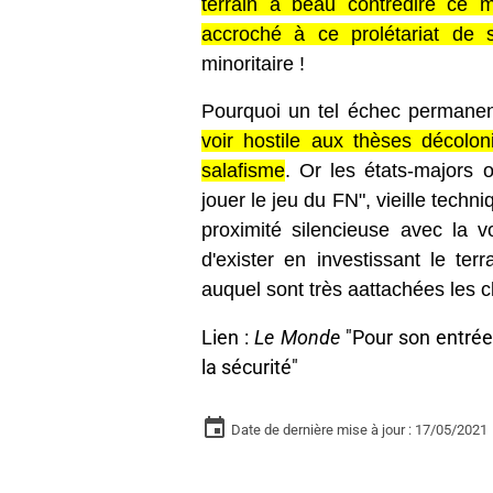
terrain a beau contredire ce m
accroché à ce prolétariat de su
minoritaire !
Pourquoi un tel échec permane
voir hostile aux thèses décolon
salafisme
. Or les états-majors 
jouer le jeu du FN", vieille tec
proximité silencieuse avec la 
d'exister en investissant le ter
auquel sont très aattachées les c
Lien :
Le Monde
"
Pour son entré
la sécurité
"
Date de dernière mise à jour : 17/05/2021