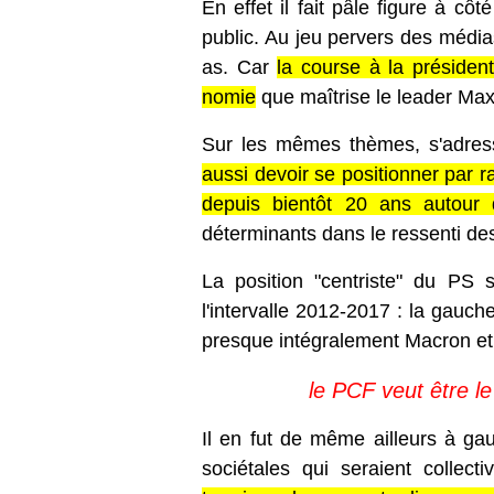
En effet il fait pâle figure à c
public. Au jeu pervers des média
as. Car
la course à la présiden
nomie
que maîtrise le leader Ma
Sur les mêmes thèmes, s'adre
aussi devoir se positionner par 
depuis bientôt 20 ans autour de
déterminants dans le ressenti des
La position "centriste" du PS
l'intervalle 2012-2017 : la gauche
presque intégralement Macron et
le PCF veut être le
Il en fut de même ailleurs à gau
sociétales qui seraient collec