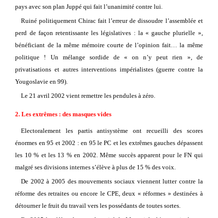
pays avec son plan Juppé qui fait l’unanimité contre lui.
Ruiné politiquement Chirac fait l’erreur de dissoudre l’assemblée et
perd de façon retentissante les législatives : la « gauche plurielle »,
bénéficiant de la même mémoire courte de l’opinion fait… la même
politique ! Un mélange sordide de « on n’y peut rien », de
privatisations et autres interventions impérialistes (guerre contre la
Yougoslavie en 99).
Le 21 avril 2002 vient remettre les pendules à zéro.
2. Les extrêmes : des masques vides
Electoralement les partis antisystème ont recueilli des scores
énormes en 95 et 2002 : en 95 le PC et les extrêmes gauches dépassent
les 10 % et les 13 % en 2002. Même succès apparent pour le FN qui
malgré ses divisions internes s’élève à plus de 15 % des voix.
De 2002 à 2005 des mouvements sociaux viennent lutter contre la
réforme des retraites ou encore le CPE, deux « réformes » destinées à
détourner le fruit du travail vers les possédants de toutes sortes.