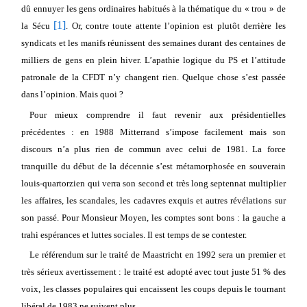
dû ennuyer les gens ordinaires habitués à la thématique du « trou » de
[1]
la Sécu
. Or, contre toute attente l’opinion est plutôt derrière les
syndicats et les manifs réunissent des semaines durant des centaines de
milliers de gens en plein hiver. L’apathie logique du PS et l’attitude
patronale de la CFDT n’y changent rien. Quelque chose s’est passée
dans l’opinion. Mais quoi ?
Pour mieux comprendre il faut revenir aux présidentielles
précédentes : en 1988 Mitterrand s’impose facilement mais son
discours n’a plus rien de commun avec celui de 1981. La force
tranquille du début de la décennie s’est métamorphosée en souverain
louis-quartorzien qui verra son second et très long septennat multiplier
les affaires, les scandales, les cadavres exquis et autres révélations sur
son passé. Pour Monsieur Moyen, les comptes sont bons : la gauche a
trahi espérances et luttes sociales. Il est temps de se contester.
Le référendum sur le traité de Maastricht en 1992 sera un premier et
très sérieux avertissement : le traité est adopté avec tout juste 51 % des
voix, les classes populaires qui encaissent les coups depuis le tournant
libéral de 1983 ne suivent plus.