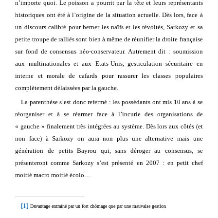
n’importe quoi. Le poisson a pourrit par la tête et leurs représentants
historiques ont été à l’origine de la situation actuelle. Dès lors, face à
un discours calibré pour berner les naïfs et les révoltés, Sarkozy et sa
petite troupe de ralliés sont bien à même de réunifier la droite française
sur fond de consensus néo-conservateur. Autrement dit : soumission
aux multinationales et aux Etats-Unis, gesticulation sécuritaire en
interne et morale de cafards pour rassurer les classes populaires
complètement délaissées par la gauche.
La parenthèse s’est donc refermé : les possédants ont mis 10 ans à se
réorganiser et à se réarmer face à l’incurie des organisations de
« gauche » finalement très intégrées au système. Dès lors aux côtés (et
non face) à Sarkozy on aura non plus une alternative mais une
génération de petits Bayrou qui, sans déroger au consensus, se
présenteront comme Sarkozy s’est présenté en 2007 : en petit chef
moitié macro moitié écolo…
[1]
Davantage entraîné par un fort chômage que par une mauvaise gestion