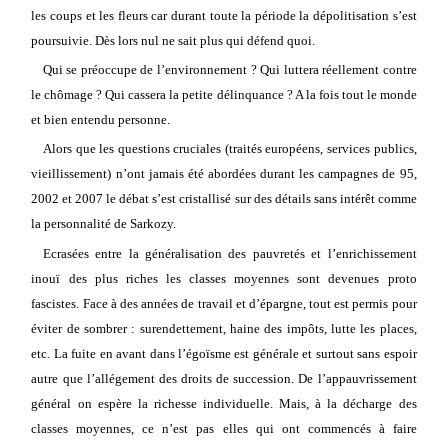
les coups et les fleurs car durant toute la période la dépolitisation s’est
poursuivie. Dès lors nul ne sait plus qui défend quoi.
Qui se préoccupe de l’environnement ? Qui luttera réellement contre
le chômage ? Qui cassera la petite délinquance ? A la fois tout le monde
et bien entendu personne.
Alors que les questions cruciales (traités européens, services publics,
vieillissement) n’ont jamais été abordées durant les campagnes de 95,
2002 et 2007 le débat s’est cristallisé sur des détails sans intérêt comme
la personnalité de Sarkozy.
Ecrasées entre la généralisation des pauvretés et l’enrichissement
inouï des plus riches les classes moyennes sont devenues proto
fascistes. Face à des années de travail et d’épargne, tout est permis pour
éviter de sombrer : surendettement, haine des impôts, lutte les places,
etc. La fuite en avant dans l’égoïsme est générale et surtout sans espoir
autre que l’allégement des droits de succession. De l’appauvrissement
général on espère la richesse individuelle. Mais, à la décharge des
classes moyennes, ce n’est pas elles qui ont commencés à faire