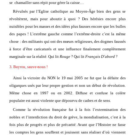
se
chamailler sans répit pour gérer la caisse…
Révulsés par l’Eglise catholique au Moyen-Âge bien des gens se
révoltèrent, mais pour aboutir à quoi ? Des hérésies encore plus
nuisibles pour les masses et des idées plus fausses encore que les bulles
des papes ! L’extrême gauche comme l’extrême-droite c’est la même
chose : des militants qui ont des mœurs religieuses, des dogmes faussés
à force d’être caricaturés et une influence finalement complètement
marginale sur la réalité. Qui lit
Rouge
? Qui lit
Français D’abord
?
3. Bayrou, sauve-nous !
Ainsi la victoire du NON le 19 mai 2005 ne fut que la défaite des
oligarques usés par leur propre gestion et non un début de révolution.
Même chose en 1997 ou en 2002. Diffuse et confuse la colère
populaire est aussi violente que dépourvu de cadres et de sens.
Comme la révolution française fut à la fois l’extermination des
nobles et l’interdiction du droit de grève, la mondialisation, c’est à la
fois plus de progrès et plus de précarité. Avant que l’Histoire ne fasse
les comptes les gens souffrent et jouissent sans réaliser d’où viennent