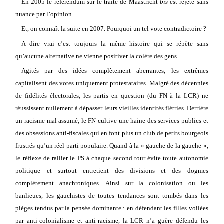
En 2005 le référendum sur le traité de Maastricht
bis
est rejeté sans
nuance par l’opinion.
Et, on connaît la suite en 2007. Pourquoi un tel vote contradictoire ?
A dire vrai c’est toujours la même histoire qui se répète sans
qu’aucune alternative ne vienne positiver la colère des gens.
Agités par des idées complètement aberrantes, les extrêmes
capitalisent des votes uniquement protestataires. Malgré des décennies
de fidélités électorales, les partis en question (du FN à la LCR) ne
réussissent nullement à dépasser leurs vieilles identités flétries. Derrière
un racisme mal assumé, le FN cultive une haine des services publics et
des obsessions anti-fiscales qui en font plus un club de petits bourgeois
frustrés qu’un réel parti populaire. Quand à la « gauche de la gauche »,
le réflexe de rallier le PS à chaque second tour évite toute autonomie
politique et surtout entretient des divisions et des dogmes
complètement anachroniques. Ainsi sur la colonisation ou les
banlieues, les gauchistes de toutes tendances sont tombés dans les
pièges tendus par la pensée dominante : en défendant les filles voilées
par anti-colonialisme et anti-racisme, la LCR n’a guère défendu les