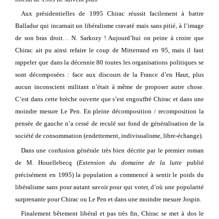
Aux présidentielles de 1995 Chirac réussit facilement à battre
Balladur qui incarnait un libéralisme cravaté mais sans pitié, à l’image
de son bras droit… N. Sarkozy ! Aujourd’hui on peine à croire que
Chirac ait pu ainsi refaire le coup de Mitterrand en 95, mais il faut
rappeler que dans la décennie 80 toutes les organisations politiques se
sont décomposées : face aux discours de la France d’en Haut, plus
aucun inconscient militant n’était à même de proposer autre chose.
C’est dans cette brèche ouverte que s’est engouffré Chirac et dans une
moindre mesure Le Pen. En pleine décomposition / recomposition la
pensée de gauche n’a cessé de reculé sur fond de généralisation de la
société de consommation (endettement, indivisualisme, libre-échange).
Dans une confusion générale très bien décrite par le premier roman
de M. Houellebecq (
Extension du domaine de la lutte
publié
précisément en 1995) la population a commencé à sentir le poids du
libéralisme sans pour autant savoir pour qui voter, d’où une popularité
surprenante pour Chirac ou Le Pen et dans une moindre mesure Jospin.
Finalement bêtement libéral et pas très fin, Chirac se met à dos le