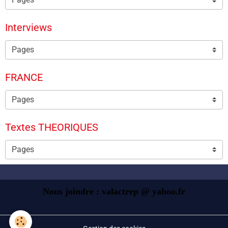
Interviews
FRANCE
Textes THEORIQUES
Nous joindre : valactrep @ yahoo.fr