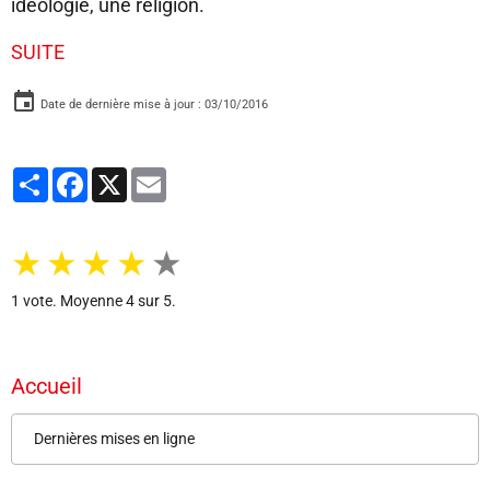
idéologie, une religion.
SUITE
Date de dernière mise à jour : 03/10/2016
Partager
Facebook
X
Email
★
★
★
★
★
1
vote. Moyenne
4
sur 5.
Accueil
Dernières mises en ligne