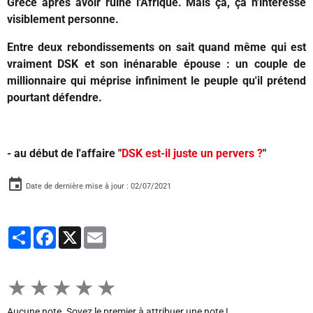
Grèce après avoir ruiné l'Afrique. Mais ça, ça n'intéresse
visiblement personne.
Entre deux rebondissements on sait quand même qui est
vraiment DSK et son inénarable épouse : un couple de
millionnaire qui méprise infiniment le peuple qu'il prétend
pourtant défendre.
- au début de l'affaire "
DSK est-il juste un pervers ?
"
Date de dernière mise à jour : 02/07/2021
Partager
Facebook
X
Email
★
★
★
★
★
Aucune note. Soyez le premier à attribuer une note !