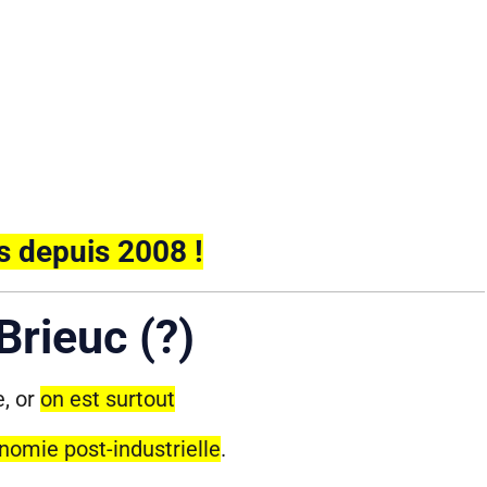
s depuis 2008 !
Brieuc (?)
e, or
on est surtout
nomie post-industrielle
.