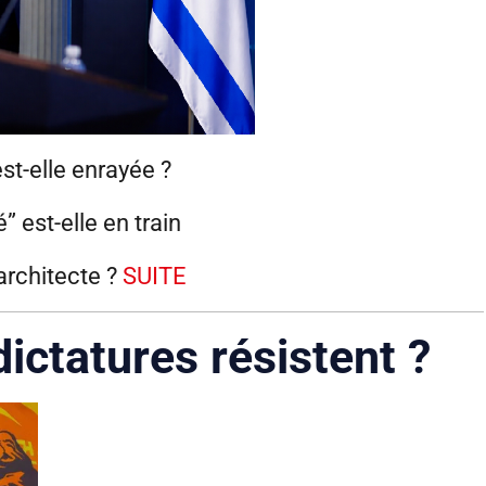
t-elle enrayée ?
” est-elle en train
architecte ?
SUITE
ictatures résistent ?